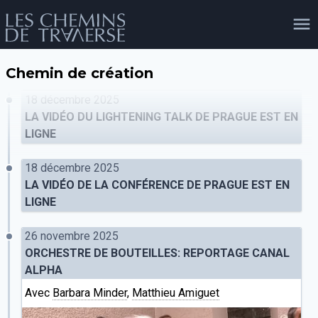
Chemin de création
agenda
personnes
projets
shop
18 décembre 2025
LA VIDÉO DU LIGHTENING TALK DE PRAGUE EST EN
LIGNE
email
tel
facebook
soutien
18 décembre 2025
LA VIDÉO DE LA CONFÉRENCE DE PRAGUE EST EN
LIGNE
évènements
cours et stages
recherche
publications
publics
26 novembre 2025
ORCHESTRE DE BOUTEILLES: REPORTAGE CANAL
ALPHA
Avec
Barbara Minder
,
Matthieu Amiguet