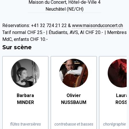
Maison du Concert, Hôtel-de-Ville 4
Neuchâtel (NE/CH)
Réservations: +41 32 724 21 22 &
www.maisonduconcert.ch
Tarif normal CHF 25.- | Étudiants, AVS, AI CHF 20.- | Membres
MdC, enfants CHF 10.-
Sur scène
Barbara
Olivier
Laura
MINDER
NUSSBAUM
ROSSI
flûtes traversières
contrebasse et basses
chorégraphie e