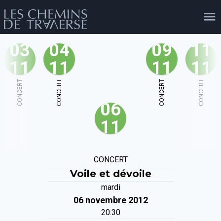
03
04
09
11
11
11
11
11
agenda
personnes
projets
shop
CONCERT
CONCERT
CONCERT
CONCERT
06
email
tel
facebook
soutien
11
évènements
cours et stages
recherche
publications
CONCERT
publics
Voile et dévoile
mardi
06 novembre 2012
20:30