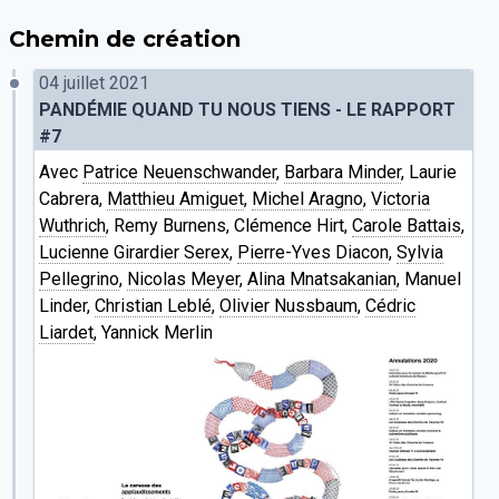
Chemin de création
04 juillet 2021
PANDÉMIE QUAND TU NOUS TIENS - LE RAPPORT
#7
Avec
Patrice Neuenschwander
,
Barbara Minder
, Laurie
Cabrera,
Matthieu Amiguet
,
Michel Aragno
,
Victoria
Wuthrich
, Remy Burnens, Clémence Hirt,
Carole Battais
,
Lucienne Girardier Serex
,
Pierre-Yves Diacon
,
Sylvia
Pellegrino
,
Nicolas Meyer
,
Alina Mnatsakanian
, Manuel
Linder,
Christian Leblé
,
Olivier Nussbaum
,
Cédric
Liardet
, Yannick Merlin