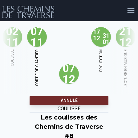
02
07
21
17
31
12
11
11
12
01
agenda
personnes
projets
shop
COULISSE
SORTIE DE CHANTIER
PROJECTION
LECTURE EN MUSIQUE
07
email
tel
facebook
soutien
12
évènements
cours et stages
recherche
publications
ANNULÉ
publics
COULISSE
Les coulisses des
Chemins de Traverse
#8