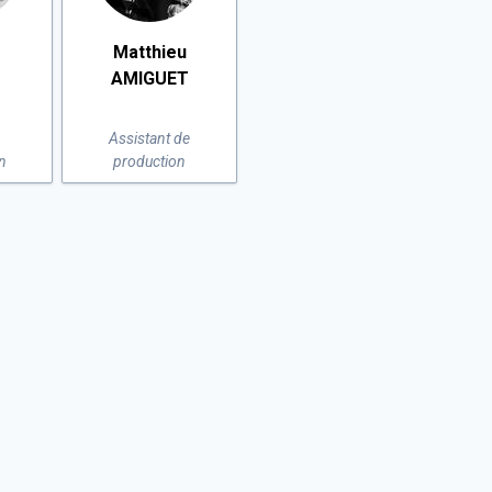
Matthieu
T
AMIGUET
Assistant de
n
production