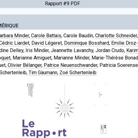
Rapport #9 PDF
MÉRIQUE
arbara Minder
,
Carole Battais
, Carole Baudin,
Charlotte Schneider
Cédric Liardet
,
David Légeret
,
Dominique Bosshard
,
Emilie Droz
aldine Delley, Iris Minder, Jeannette Lavanchy, Jordan Crudo,
Karim
oquet
, Marianne Amiguet, Marianne Minder, Marie-Thérèse Bona
uet,
Olivier Bélanger
,
Patrice Neuenschwander
, Patricia Soerens
 Schertenleib,
Tim Gäumann
,
Zoé Schertenleib