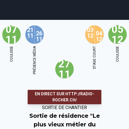
07
05
21
03
26
04
11
12
11
12
11
12
agenda
personnes
projets
shop
COULISSE
PRÉSENCE MÉDIA
STAGE COURT
COULISSE
27
email
tel
facebook
soutien
11
ènements publics
cours et stages
recherche
publications
EN DIRECT SUR HTTP://RADIO-
ROCHER.CH/
SORTIE DE CHANTIER
Sortie de résidence "Le
plus vieux métier du