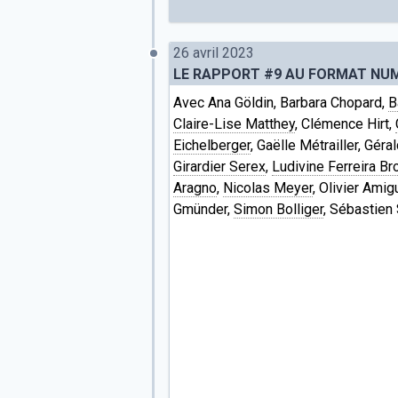
26 avril 2023
LE RAPPORT #9 AU FORMAT NU
Avec Ana Göldin, Barbara Chopard,
B
Claire-Lise Matthey
, Clémence Hirt,
Eichelberger
, Gaëlle Métrailler, Gér
Girardier Serex
,
Ludivine Ferreira Br
Aragno
,
Nicolas Meyer
, Olivier Amig
Gmünder,
Simon Bolliger
, Sébastien