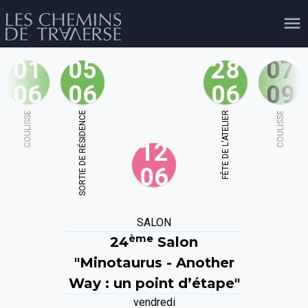
01
05
28
07
06
06
06
09
agenda
personnes
projets
shop
COULISSE
SORTIE DE RÉSIDENCE
FÊTE DE L'ATELIER
COULISSE
12
email
tel
facebook
soutien
06
évènements
cours et stages
recherche
publications
SALON
publics
ème
24
Salon
"Minotaurus - Another
Way : un point d’étape"
vendredi