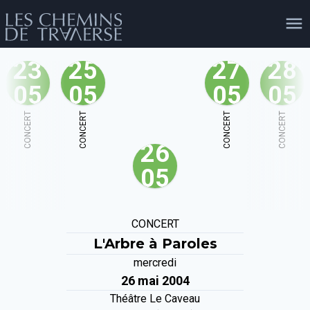
23
25
27
28
05
05
05
05
agenda
personnes
projets
shop
CONCERT
CONCERT
CONCERT
CONCERT
26
email
tel
facebook
soutien
05
évènements
cours et stages
recherche
publications
CONCERT
publics
L'Arbre à Paroles
mercredi
26 mai 2004
Théâtre Le Caveau