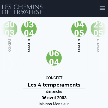
30
03
04
23
03
04
05
05
agenda
personnes
projets
shop
CONCERT
CONCERT
CONCERT
CONCERT
06
email
tel
facebook
soutien
04
évènements
cours et stages
recherche
publications
CONCERT
publics
Les 4 tempéraments
dimanche
06 avril 2003
Maison Monsieur