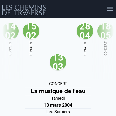
14
15
28
18
02
02
04
05
agenda
personnes
projets
shop
CONCERT
CONCERT
CONCERT
CONCERT
13
email
tel
facebook
soutien
03
évènements
cours et stages
recherche
publications
CONCERT
publics
La musique de l'eau
samedi
13 mars 2004
Les Sorbiers