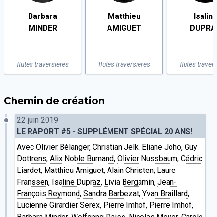
Barbara
Matthieu
Isalin
MINDER
AMIGUET
DUPRA
flûtes traversières
flûtes traversières
flûtes traver
Chemin de création
22 juin 2019
LE RAPORT #5 - SUPPLÉMENT SPÉCIAL 20 ANS!
Avec
Olivier Bélanger
,
Christian Jelk
,
Eliane Joho
,
Guy
Dottrens
,
Alix Noble Burnand
,
Olivier Nussbaum
,
Cédric
Liardet
,
Matthieu Amiguet
,
Alain Christen
,
Laure
Franssen
,
Isaline Dupraz
,
Livia Bergamin
,
Jean-
François Reymond
,
Sandra Barbezat
,
Yvan Braillard
,
Lucienne Girardier Serex
,
Pierre Imhof
,
Pierre Imhof
,
Barbara Minder
,
Wolfgang Daiss
,
Nicolas Meyer
,
Carole