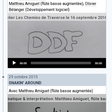
Matthieu Amiguet
(flûte basse augmentée),
Olivier
Bélanger
(Développement logiciel)
lier Les Chemins de Traverse le 16 septembre 2016
00:00
00:00
Audio
Player
29 octobre 2015
SNAKIN' AROUND
Avec
Matthieu Amiguet
(flûte basse augmentée)
ue & interprétation: Matthieu Amiguet, flûte basse augme