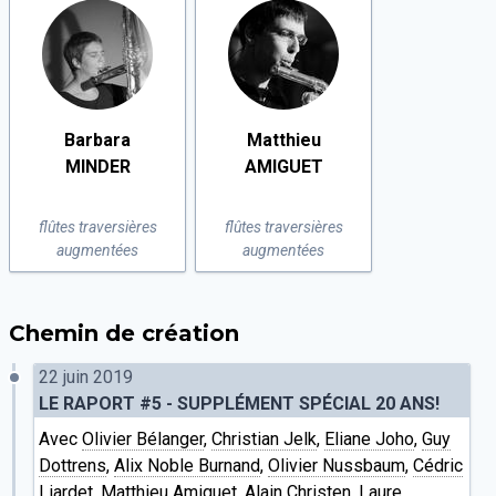
Barbara
Matthieu
MINDER
AMIGUET
flûtes traversières
flûtes traversières
augmentées
augmentées
Chemin de création
22 juin 2019
LE RAPORT #5 - SUPPLÉMENT SPÉCIAL 20 ANS!
Avec
Olivier Bélanger
,
Christian Jelk
,
Eliane Joho
,
Guy
Dottrens
,
Alix Noble Burnand
,
Olivier Nussbaum
,
Cédric
Liardet
,
Matthieu Amiguet
,
Alain Christen
,
Laure