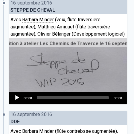
16 septembre 2016
STEPPE DE CHEVAL
Avec
Barbara Minder
(voix, flûte traversière
augmentée),
Matthieu Amiguet
(flûte traversière
augmentée),
Olivier Bélanger
(Développement logiciel)
n à atelier Les Chemins de Traverse le 16 septembre 2016
00:00
00:00
Audio
Player
16 septembre 2016
DDF
Avec
Barbara Minder
(flûte contrebsse augmentée),