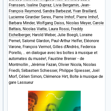
Franssen
,
Isaline Dupraz
,
Livia Bergamin
,
Jean-
François Reymond
,
Sandra Barbezat
,
Yvan Braillard
,
Lucienne Girardier Serex
,
Pierre Imhof
,
Pierre Imhof
,
Barbara Minder
,
Wolfgang Daiss
,
Nicolas Meyer
,
Carole
Battais
,
Nicolas Viatte
,
Laura Rossi
,
Freddy
Eichelberger
, Harold Weber, Julie Boegli, Loraine
Pernet, Salomé Glardon, Paul-Arthur Helfer, Eléonore
Varone, François Vermot, Gilles d'Andrès, Federica
Porello, ... en dialogue avec les boîtes à musique et
automates du musée!, Faustine Brenier - de
Montmollin , Jérémie Fazan, Olivier Nicola, Nicolas
Friedli, Sébastien Schiesser, Philippe Spiesser, Joël
Morf, Célien Simon, Clémence Hirt, Boîte à musique de
gare Lassueur