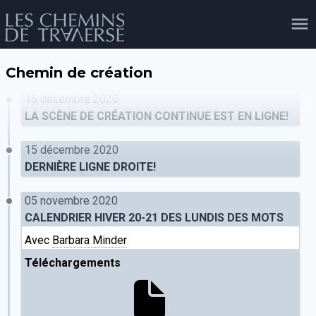
Chemin de création
agenda
personnes
projets
shop
16 décembre 2020
LA SCÈNE DE CRÉATION CONTINUE EST EN LIGNE!
15 décembre 2020
email
tel
facebook
soutien
DERNIÈRE LIGNE DROITE!
05 novembre 2020
CALENDRIER HIVER 20-21 DES LUNDIS DES MOTS
évènements
cours et stages
recherche
publications
publics
Avec
Barbara Minder
Téléchargements