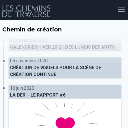
Chemin de création
agenda
personnes
projets
shop
05 novembre 2020
CALENDRIER HIVER 20-21 DES LUNDIS DES MOTS
05 novembre 2020
email
tel
facebook
soutien
CRÉATION DE VISUELS POUR LA SCÈNE DE
CRÉATION CONTINUE
10 juin 2020
évènements
cours et stages
recherche
publications
publics
LA DER' - LE RAPPORT #6