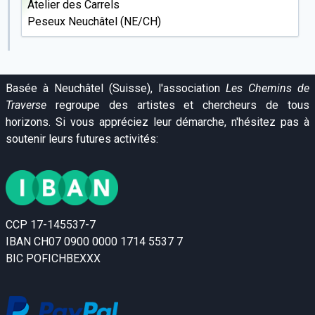
décembre 2010 dans l'ancienne usine de harpes de
Atelier des Carrels
Ste-Croix (VD/CH):
Peseux Neuchâtel (NE/CH)
Basée à Neuchâtel (Suisse), l'association
Les Chemins de
Traverse
regroupe des artistes et chercheurs de tous
horizons. Si vous appréciez leur démarche, n'hésitez pas à
soutenir leurs futures activités:
En 2013, une
gigue
captée dans le cloître de St-
Ursanne (JU/CH) lors de notre
Performance adaptative
CCP 17-145537-7
danse et musique:
IBAN CH07 0900 0000 1714 5537 7
BIC POFICHBEXXX