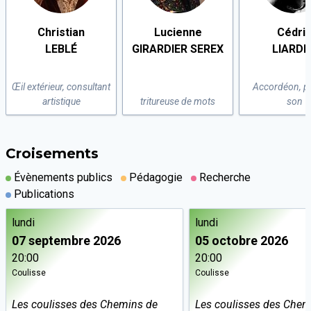
Christian
Lucienne
Cédri
LEBLÉ
GIRARDIER SEREX
LIARDE
Œil extérieur, consultant
Accordéon, pr
artistique
tritureuse de mots
son
Croisements
Évènements publics
Pédagogie
Recherche
Publications
lundi
lundi
07 septembre 2026
05 octobre 2026
20:00
20:00
Coulisse
Coulisse
Les coulisses des Chemins de
Les coulisses des Chem