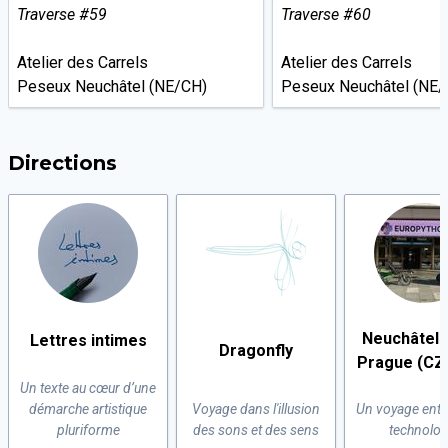
Traverse #59
Traverse #60
Atelier des Carrels
Atelier des Carrels
Peseux Neuchâtel (NE/CH)
Peseux Neuchâtel (NE/
Directions
Neuchâtel (
Lettres intimes
Dragonfly
Prague (CZ
Un texte au cœur d’une
démarche artistique
Voyage dans l'illusion
Un voyage entre
pluriforme
des sons et des sens
technolog