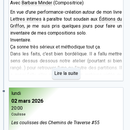
Avec
Barbara Minder
(Compositrice)
En vue d'une performance-création autour de mon livre
Lettres intimes
à paraître tout soudain aux
Éditions du
Griffon
, je me suis pris quelques jours pour faire un
inventaire de mes compositions solo.
Inventaire.
Ça sonne très sérieux et méthodique tout ça.
Dans les faits, c'est bien bordélique. Il a fallu mettre
sens dessus dessous notre atelier (pourtant si bien
rangé...) pour retrouver l'une ou l'autre des partitions. Il
Lire la suite
a aussi fallu aller grailler dans les archives vidéo ou
son.
D'ailleurs, j'y ai retrouvé une compo que j'avais
lundi
complètement oubliée. Pourtant elle était bien sympa!
02 mars 2026
Je profite de ce travail pour ressortir ici 4 de mes
20:00
compositions.
Coulisse
Dans l'ordre chronologique,
M
pour flûte kingma,
Les coulisses des Chemins de Traverse #55
composée en 2008 et filmée ici (par -1°C) en