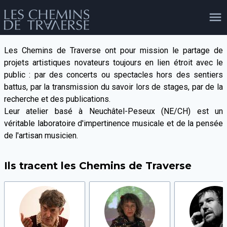
Les Chemins de Traverse ont pour mission le partage de
projets artistiques novateurs toujours en lien étroit avec le
agenda
personnes
projets
shop
public : par des concerts ou spectacles hors des sentiers
battus, par la transmission du savoir lors de stages, par de la
recherche et des publications.
Leur atelier basé à Neuchâtel-Peseux (NE/CH) est un
email
tel
facebook
soutien
véritable laboratoire d'impertinence musicale et de la pensée
de l'artisan musicien.
évènements
cours et stages
recherche
publications
Ils tracent les Chemins de Traverse
publics