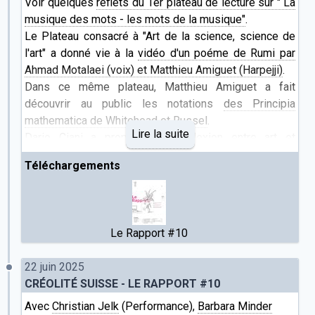
Voir quelques
reflets du 1er plateau de lecture sur " La
musique des mots - les mots de la musique"
.
Le Plateau consacré à "Art de la science, science de
l'art" a donné vie à la
vidéo d'un poéme de Rumi par
Ahmad Motalaei (voix) et Matthieu Amiguet (Harpejji)
.
Dans ce même plateau, Matthieu Amiguet a fait
découvrir au public les notations
des Principia
mathematica de Whitehead et Russel
.
Lire la suite
Dario Ciani a proposé une
réflexion entre art et
artisanat
Téléchargements
Technodépendance
Le texte Technodépendance fait partie d'une série de
textes autour de l'IA à retrouver sur le site de
Matthieu
Amiguet
:
Le Rapport #10
Ce que l'intelligence n'est plus
Une question d'énergie...
22 juin 2025
Turing pris à revers
CRÉOLITÉ SUISSE - LE RAPPORT #10
Technodépendance
Avec
Ne dites plus IA, dites SALAMI!
Christian Jelk
(Performance),
Barbara Minder