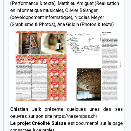
Book club
(Performance & texte),
Matthieu Amiguet
(Réalisation
Trouvez d'autres textes de Laurent Demarta sur son
en informatique musicale),
Olivier Bélanger
site
(développement informatique),
carnetsdelaurent.ch
Nicolas Meyer
Et en cadeau, un texte inédit de Laurent Demarta:
(Graphisme & Photos), Ana Göldin (Photos & texte)
L'auberge
L'auberge "À la dent qui chante" était sise sur les bords
de la Manche. De tous temps, ç'avait été une vieille
bâtisse en colombages, torse et décrépite, mais où
l'accueillance se pratiquait comme un art ancien,
infiniment savant et raffiné. À une ou deux centaines de
lieues à la ronde, tous les itinérants connaissaient
cette adresse, aussi ne désemplissait-elle guère.
Un jour, hélas, le pays alentours fut...
Chistian Jelk
présente quelques unes des ses
oeuvres sur son site
https://neserapas.ch/
.
Le projet Créolité Suisse
est documenté sur la
page
consacrée à ce projet
.