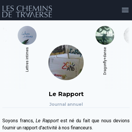
agenda
personnes
projets
shop
e
Lettres intimes
Dragonfly+danse
En S
email
tel
facebook
soutien
évènements
cours et stages
recherche
publications
Le Rapport
publics
Journal annuel
Soyons francs,
Le Rapport
est né du fait que nous devions
fournir un rapport d'activité à nos financeurs.