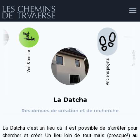
agenda
personnes
projets
shop
5
Vert & tendre
Dragonfly
Anciens projets
email
tel
facebook
soutien
évènements
cours et stages
recherche
publications
La Datcha
publics
Résidences de création et de recherche
La Datcha c'est un lieu où il est possible de s'arrêter pour
chercher et créer. Un lieu loin de tout mais (presque!) au