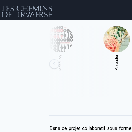
Bouteilles de bières
MonoPoly
Paseador
év
Dans ce projet collaboratif sous forme