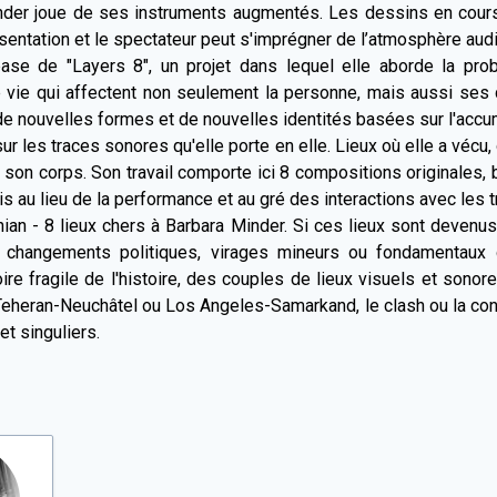
inder joue de ses instruments augmentés. Les dessins en cours d
entation et le spectateur peut s'imprégner de l’atmosphère audio
ase de "Layers 8", un projet dans lequel elle aborde la prob
 vie qui affectent non seulement la personne, mais aussi ses
 de nouvelles formes et de nouvelles identités basées sur l'acc
les traces sonores qu'elle porte en elle. Lieux où elle a vécu, o
 son corps. Son travail comporte ici 8 compositions originales, 
au lieu de la performance et au gré des interactions avec les tr
ian - 8 lieux chers à Barbara Minder. Si ces lieux sont devenus
, changements politiques, virages mineurs ou fondamentaux q
ire fragile de l'histoire, des couples de lieux visuels et sonor
Teheran-Neuchâtel ou Los Angeles-Samarkand, le clash ou la con
t singuliers.