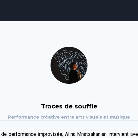
agenda
personnes
projets
shop
email
tel
facebook
soutien
ènements publics
cours et stages
recherche
publications
Traces de souffle
Performance créative entre arts visuels et musique
 de performance improvisée, Alina Mnatsakanian intervient av