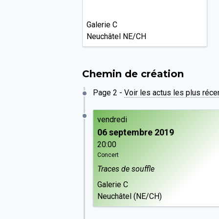
Galerie C
Neuchâtel NE/CH
Chemin de création
Page 2 -
Voir les actus les plus réc
vendredi
06 septembre 2019
20:00
Concert
Traces de souffle
Galerie C
Neuchâtel (NE/CH)