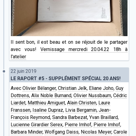
Il sent bon, il est beau et on se réjouit de le partager
avec vous!
Vernissage mercredi 20.04.22 18h à
l'atelier
22 juin 2019
LE RAPORT #5 - SUPPLÉMENT SPÉCIAL 20 ANS!
Avec
Olivier Bélanger
,
Christian Jelk
,
Eliane Joho
,
Guy
Dottrens
,
Alix Noble Burnand
,
Olivier Nussbaum
,
Cédric
Liardet
,
Matthieu Amiguet
,
Alain Christen
,
Laure
Franssen
,
Isaline Dupraz
,
Livia Bergamin
,
Jean-
François Reymond
,
Sandra Barbezat
,
Yvan Braillard
,
Lucienne Girardier Serex
,
Pierre Imhof
,
Pierre Imhof
,
Barbara Minder
,
Wolfgang Daiss
,
Nicolas Meyer
,
Carole