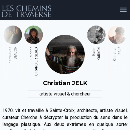
agenda
personnes
projets
shop
Pierre-Yves
DIACON
Lucienne
GIRARDIER SEREX
Karim
KARKENI
Christian
LEBLÉ
email
tel
facebook
soutien
Christian
JELK
évènements
cours et stages
recherche
publications
artiste visuel & chercheur
publics
1970, vit et travaille à Sainte-Croix, architecte, artiste visuel,
curateur. Cherche à décrypter la production du sens dans le
langage plastique. Aux deux extrêmes en quelque sorte: