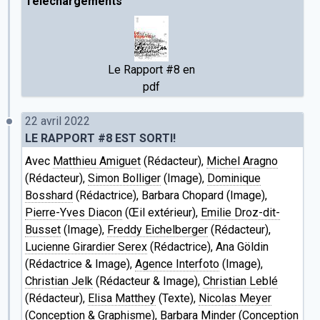
Téléchargements
Le Rapport #8 en
pdf
22 avril 2022
LE RAPPORT #8 EST SORTI!
Avec
Matthieu Amiguet
(Rédacteur),
Michel Aragno
(Rédacteur),
Simon Bolliger
(Image),
Dominique
Bosshard
(Rédactrice), Barbara Chopard (Image),
Pierre-Yves Diacon
(Œil extérieur),
Emilie Droz-dit-
Busset
(Image),
Freddy Eichelberger
(Rédacteur),
Lucienne Girardier Serex
(Rédactrice), Ana Göldin
(Rédactrice & Image),
Agence Interfoto
(Image),
Christian Jelk
(Rédacteur & Image),
Christian Leblé
(Rédacteur),
Elisa Matthey
(Texte),
Nicolas Meyer
(Conception & Graphisme),
Barbara Minder
(Conception