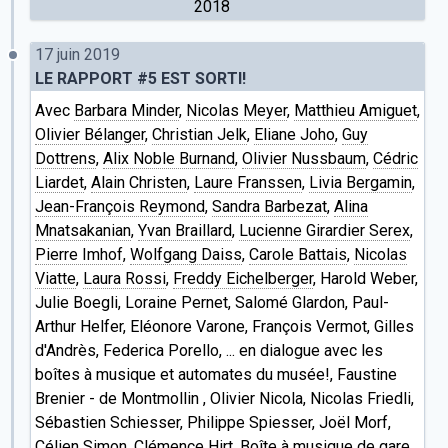
2018
17 juin 2019
LE RAPPORT #5 EST SORTI!
Avec
Barbara Minder
,
Nicolas Meyer
,
Matthieu Amiguet
,
Olivier Bélanger
,
Christian Jelk
,
Eliane Joho
,
Guy
Dottrens
,
Alix Noble Burnand
,
Olivier Nussbaum
,
Cédric
Liardet
,
Alain Christen
,
Laure Franssen
,
Livia Bergamin
,
Jean-François Reymond
,
Sandra Barbezat
,
Alina
Mnatsakanian
,
Yvan Braillard
,
Lucienne Girardier Serex
,
Pierre Imhof
,
Wolfgang Daiss
,
Carole Battais
,
Nicolas
Viatte
,
Laura Rossi
,
Freddy Eichelberger
, Harold Weber,
Julie Boegli, Loraine Pernet, Salomé Glardon, Paul-
Arthur Helfer, Eléonore Varone, François Vermot, Gilles
d'Andrès, Federica Porello, ... en dialogue avec les
boîtes à musique et automates du musée!, Faustine
Brenier - de Montmollin , Olivier Nicola, Nicolas Friedli,
Sébastien Schiesser, Philippe Spiesser, Joël Morf,
Célien Simon, Clémence Hirt, Boîte à musique de gare