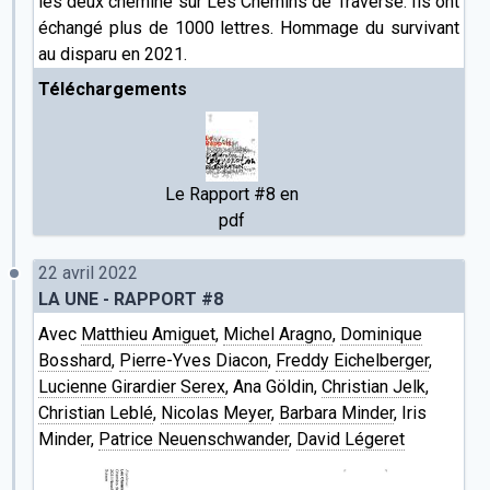
les deux cheminé sur Les Chemins de Traverse. Ils ont
échangé plus de 1000 lettres. Hommage du survivant
au disparu en 2021.
Téléchargements
Le Rapport #8 en
pdf
22 avril 2022
LA UNE - RAPPORT #8
Avec
Matthieu Amiguet
,
Michel Aragno
,
Dominique
Bosshard
,
Pierre-Yves Diacon
,
Freddy Eichelberger
,
Lucienne Girardier Serex
, Ana Göldin,
Christian Jelk
,
Christian Leblé
,
Nicolas Meyer
,
Barbara Minder
, Iris
Minder,
Patrice Neuenschwander
,
David Légeret