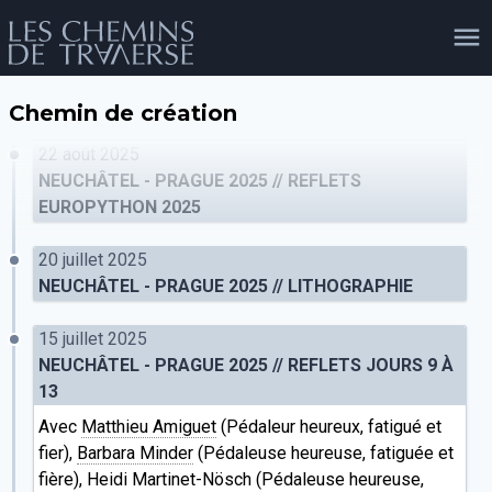
Chemin de création
agenda
personnes
projets
shop
22 août 2025
NEUCHÂTEL - PRAGUE 2025 // REFLETS
EUROPYTHON 2025
email
tel
facebook
soutien
20 juillet 2025
NEUCHÂTEL - PRAGUE 2025 // LITHOGRAPHIE
15 juillet 2025
évènements
cours et stages
recherche
publications
publics
NEUCHÂTEL - PRAGUE 2025 // REFLETS JOURS 9 À
13
Avec
Matthieu Amiguet
(Pédaleur heureux, fatigué et
fier),
Barbara Minder
(Pédaleuse heureuse, fatiguée et
fière), Heidi Martinet-Nösch (Pédaleuse heureuse,