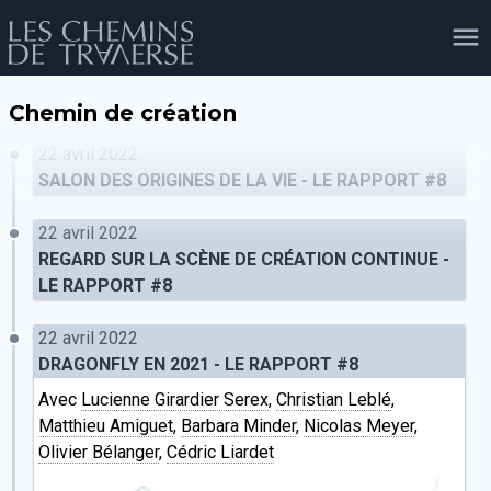
Chemin de création
agenda
personnes
projets
shop
22 avril 2022
SALON DES ORIGINES DE LA VIE - LE RAPPORT #8
22 avril 2022
email
tel
facebook
soutien
REGARD SUR LA SCÈNE DE CRÉATION CONTINUE -
LE RAPPORT #8
22 avril 2022
évènements
cours et stages
recherche
publications
publics
DRAGONFLY EN 2021 - LE RAPPORT #8
Avec
Lucienne Girardier Serex
,
Christian Leblé
,
Matthieu Amiguet
,
Barbara Minder
,
Nicolas Meyer
,
Olivier Bélanger
,
Cédric Liardet