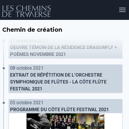
Chemin de création
agenda
personnes
projets
shop
27 novembre 2021
OEUVRE TÉMOIN DE LA RÉSIDENCE DRAGONFLY +
POÈMES NOVEMBRE 2021
email
tel
facebook
soutien
08 octobre 2021
EXTRAIT DE RÉPÉTITION DE L'ORCHESTRE
SYMPHONIQUE DE FLÛTES - LA CÔTE FLÛTE
FESTIVAL 2021
évènements
cours et stages
recherche
publications
publics
05 octobre 2021
PROGRAMME DU CÔTE FLÛTE FESTIVAL 2021