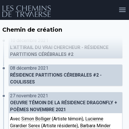
Chemin de création
agenda
personnes
projets
shop
10 décembre 2021
L'ATTIRAIL DU VRAI CHERCHEUR - RÉSIDENCE
PARTITIONS CÉRÉBRALES #2
email
tel
facebook
soutien
08 décembre 2021
RÉSIDENCE PARTITIONS CÉREBRALES #2 -
COULISSES
évènements
cours et stages
recherche
publications
publics
27 novembre 2021
OEUVRE TÉMOIN DE LA RÉSIDENCE DRAGONFLY +
POÈMES NOVEMBRE 2021
Avec
Simon Bolliger
(Artiste témoin),
Lucienne
Girardier Serex
(Artiste résidente),
Barbara Minder