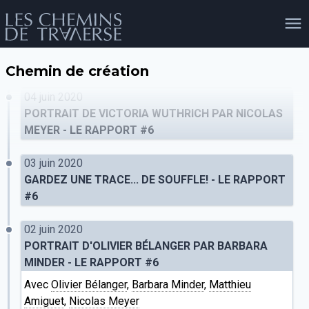
Chemin de création
agenda
personnes
projets
shop
04 juin 2020
PORTRAIT DE VICTORIA WUTHRICH PAR NICOLAS
MEYER - LE RAPPORT #6
email
tel
facebook
soutien
03 juin 2020
GARDEZ UNE TRACE... DE SOUFFLE! - LE RAPPORT
#6
évènements
cours et stages
recherche
publications
publics
02 juin 2020
PORTRAIT D'OLIVIER BÉLANGER PAR BARBARA
MINDER - LE RAPPORT #6
Avec
Olivier Bélanger
,
Barbara Minder
,
Matthieu
Amiguet
,
Nicolas Meyer