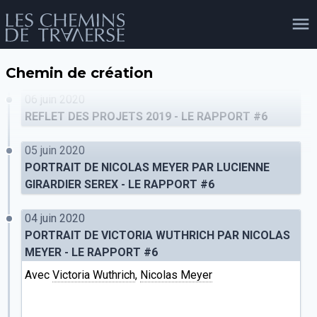
Chemin de création
agenda
personnes
projets
shop
06 juin 2020
REFLET DES PROJETS 2019 - LE RAPPORT #6
05 juin 2020
email
tel
facebook
soutien
PORTRAIT DE NICOLAS MEYER PAR LUCIENNE
GIRARDIER SEREX - LE RAPPORT #6
04 juin 2020
évènements
cours et stages
recherche
publications
publics
PORTRAIT DE VICTORIA WUTHRICH PAR NICOLAS
MEYER - LE RAPPORT #6
Avec
Victoria Wuthrich
,
Nicolas Meyer