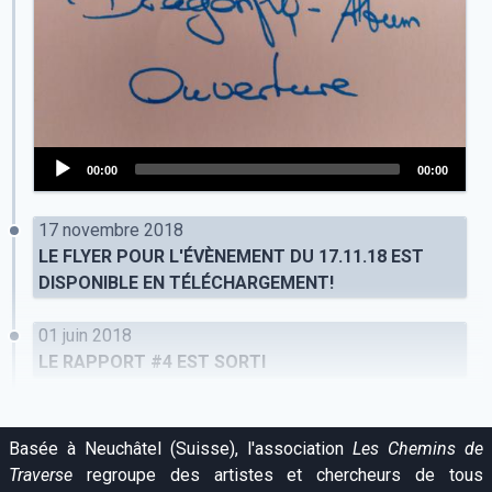
00:00
00:00
Audio
Player
17 novembre 2018
LE FLYER POUR L'ÉVÈNEMENT DU 17.11.18 EST
DISPONIBLE EN TÉLÉCHARGEMENT!
01 juin 2018
LE RAPPORT #4 EST SORTI
Basée à Neuchâtel (Suisse), l'association
Les Chemins de
Traverse
regroupe des artistes et chercheurs de tous