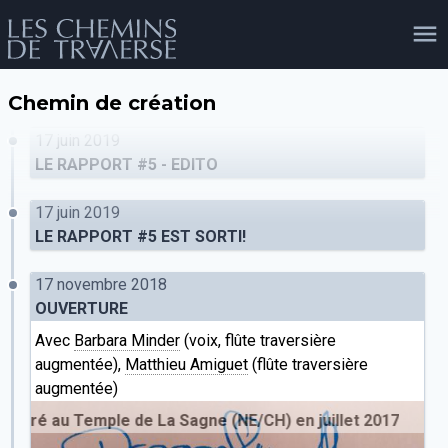
Chemin de création
agenda
personnes
projets
shop
17 juin 2019
LE RAPPORT #5 - EDITO
17 juin 2019
email
tel
facebook
soutien
LE RAPPORT #5 EST SORTI!
17 novembre 2018
OUVERTURE
évènements
cours et stages
recherche
publications
publics
Avec
Barbara Minder
(voix, flûte traversière
augmentée),
Matthieu Amiguet
(flûte traversière
augmentée)
istré au Temple de La Sagne (NE/CH) en juillet 2017