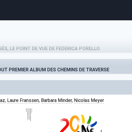
agenda
personnes
projets
shop
ÉS, LE POINT DE VUE DE FEDERICA PORELLO
email
tel
facebook
soutien
TOUT PREMIER ALBUM DES CHEMINS DE TRAVERSE
ènements publics
cours et stages
recherche
publications
raz
,
Laure Franssen
,
Barbara Minder
,
Nicolas Meyer