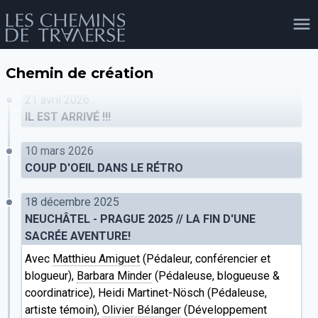
Chemin de création
agenda
personnes
projets
shop
21 avril 2026
IL EST ARRIVÉ !!!
10 mars 2026
email
tel
facebook
soutien
COUP D'OEIL DANS LE RÉTRO
18 décembre 2025
NEUCHÂTEL - PRAGUE 2025 // LA FIN D'UNE
évènements
cours et stages
recherche
publications
publics
SACRÉE AVENTURE!
Avec
Matthieu Amiguet
(Pédaleur, conférencier et
blogueur),
Barbara Minder
(Pédaleuse, blogueuse &
coordinatrice), Heidi Martinet-Nösch (Pédaleuse,
artiste témoin),
Olivier Bélanger
(Développement