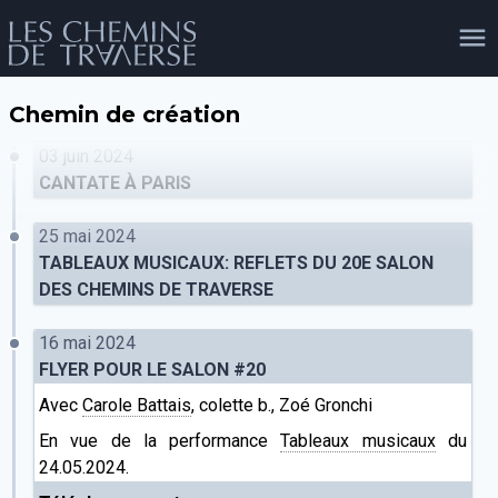
Chemin de création
agenda
personnes
projets
shop
03 juin 2024
CANTATE À PARIS
25 mai 2024
email
tel
facebook
soutien
TABLEAUX MUSICAUX: REFLETS DU 20E SALON
DES CHEMINS DE TRAVERSE
16 mai 2024
évènements
cours et stages
recherche
publications
publics
FLYER POUR LE SALON #20
Avec
Carole Battais
, colette b., Zoé Gronchi
En vue de la performance
Tableaux musicaux
du
24.05.2024.