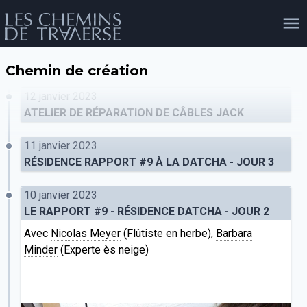
Chemin de création
agenda
personnes
projets
shop
12 janvier 2023
ATELIER DE RÉPARATION DE CÂBLES JACK
11 janvier 2023
email
tel
facebook
soutien
RÉSIDENCE RAPPORT #9 À LA DATCHA - JOUR 3
10 janvier 2023
LE RAPPORT #9 - RÉSIDENCE DATCHA - JOUR 2
évènements
cours et stages
recherche
publications
publics
Avec
Nicolas Meyer
(Flûtiste en herbe),
Barbara
Minder
(Experte ès neige)