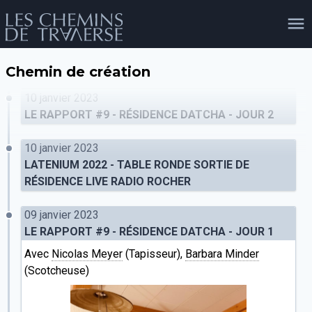
Chemin de création
agenda
personnes
projets
shop
10 janvier 2023
LE RAPPORT #9 - RÉSIDENCE DATCHA - JOUR 2
10 janvier 2023
email
tel
facebook
soutien
LATENIUM 2022 - TABLE RONDE SORTIE DE
RÉSIDENCE LIVE RADIO ROCHER
09 janvier 2023
évènements
cours et stages
recherche
publications
publics
LE RAPPORT #9 - RÉSIDENCE DATCHA - JOUR 1
Avec
Nicolas Meyer
(Tapisseur),
Barbara Minder
(Scotcheuse)