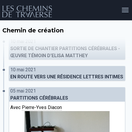
Chemin de création
agenda
personnes
projets
shop
10 mai 2021
SORTIE DE CHANTIER PARTITIONS CÉRÉBRALES -
ŒUVRE TÉMOIN D'ELISA MATTHEY
email
tel
facebook
soutien
10 mai 2021
EN ROUTE VERS UNE RÉSIDENCE LETTRES INTIMES
05 mai 2021
évènements
cours et stages
recherche
publications
publics
PARTITIONS CÉRÉBRALES
Avec
Pierre-Yves Diacon