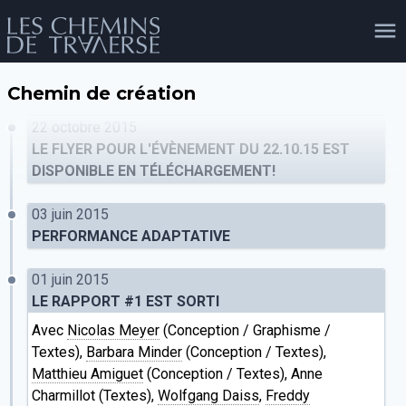
Chemin de création
agenda
personnes
projets
shop
22 octobre 2015
LE FLYER POUR L'ÉVÈNEMENT DU 22.10.15 EST
DISPONIBLE EN TÉLÉCHARGEMENT!
email
tel
facebook
soutien
03 juin 2015
PERFORMANCE ADAPTATIVE
01 juin 2015
évènements
cours et stages
recherche
publications
publics
LE RAPPORT #1 EST SORTI
Avec
Nicolas Meyer
(Conception / Graphisme /
Textes),
Barbara Minder
(Conception / Textes),
Matthieu Amiguet
(Conception / Textes), Anne
Charmillot (Textes),
Wolfgang Daiss
,
Freddy