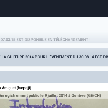
agenda
personnes
projets
shop
 07.03.15 EST DISPONIBLE EN TÉLÉCHARGEMENT!
email
tel
facebook
soutien
 LA CULTURE 2014 POUR L'ÉVÈNEMENT DU 30.08.14 EST DI
ènements publics
cours et stages
recherche
publications
u Amiguet
(harpejji)
egistrement public le 9 juillet 2014 à Genève (GE/CH)