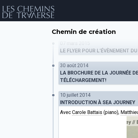
Chemin de création
07 mars 2015
LE FLYER POUR L'ÉVÈNEMENT DU
30 août 2014
LA BROCHURE DE LA JOURNÉE DE
TÉLÉCHARGEMENT!
10 juillet 2014
év
INTRODUCTION À SEA JOURNEY
Avec
Carole Battais
(piano),
Matthie
Introduction à Sea Journey
//
Enr