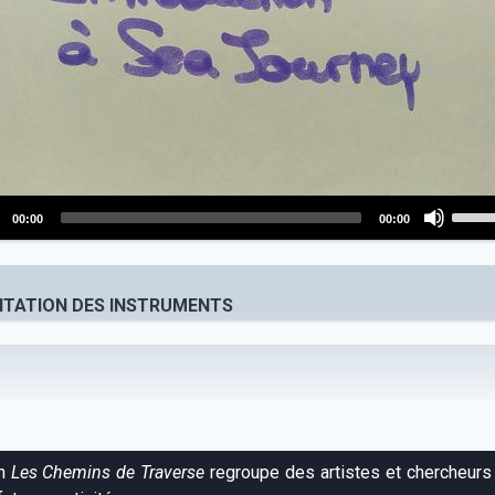
Use
00:00
00:00
Up/D
o
Arro
r
keys
ENTATION DES INSTRUMENTS
to
incre
or
decr
volum
on
Les Chemins de Traverse
regroupe des artistes et chercheurs 