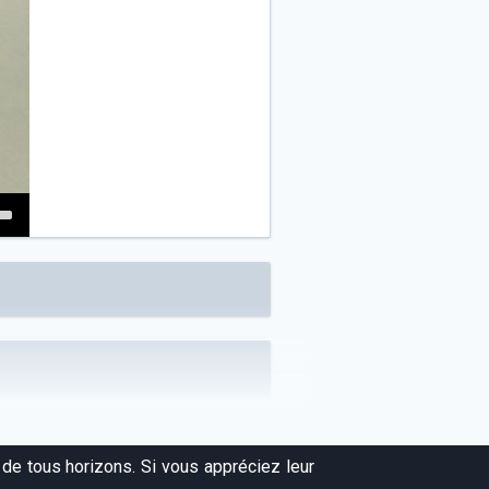
own
w
ase
ease
e.
de tous horizons. Si vous appréciez leur