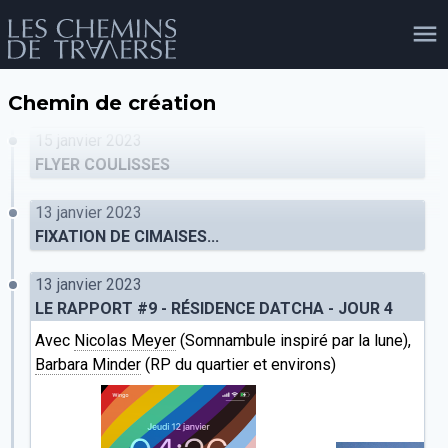
Chemin de création
agenda
personnes
projets
shop
15 janvier 2023
FLYER COULISSES
13 janvier 2023
email
tel
facebook
soutien
FIXATION DE CIMAISES...
13 janvier 2023
LE RAPPORT #9 - RÉSIDENCE DATCHA - JOUR 4
évènements
cours et stages
recherche
publications
publics
Avec
Nicolas Meyer
(Somnambule inspiré par la lune),
Barbara Minder
(RP du quartier et environs)