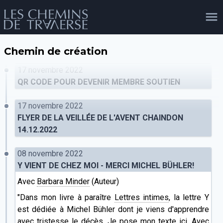
Chemin de création
agenda
personnes
projets
shop
17 novembre 2022
QR CODE POUR DEVENIR MEMBRE SOUTIEN
17 novembre 2022
email
tel
facebook
soutien
FLYER DE LA VEILLÉE DE L'AVENT CHAINDON
14.12.2022
08 novembre 2022
évènements
cours et stages
recherche
publications
publics
Y VIENT DE CHEZ MOI - MERCI MICHEL BÜHLER!
Avec
Barbara Minder
(Auteur)
"Dans mon livre à paraître
Lettres intimes
, la lettre Y
est dédiée à Michel Bühler dont je viens d'apprendre
avec tristesse le décès. Je pose mon texte ici. Avec