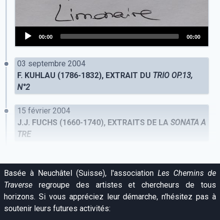
00:00
00:00
Audio
Player
03 septembre 2004
F. KUHLAU (1786-1832), EXTRAIT DU
TRIO OP.13,
N°2
15 février 2004
J.J. FUCHS (1660-1740), EXTRAITS DE LA
SONATA A
TRE
Basée à Neuchâtel (Suisse), l'association
Les Chemins de
Traverse
regroupe des artistes et chercheurs de tous
horizons. Si vous appréciez leur démarche, n'hésitez pas à
soutenir leurs futures activités: