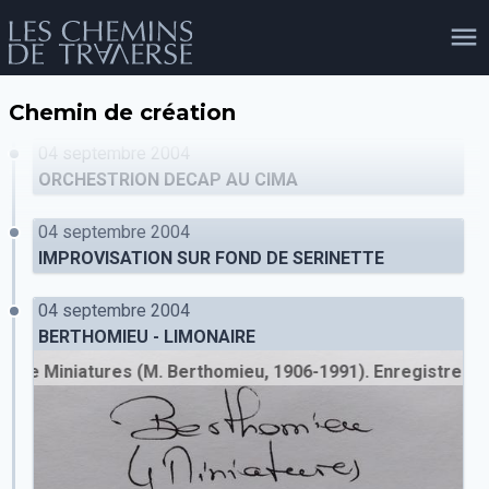
Chemin de création
agenda
personnes
projets
shop
04 septembre 2004
ORCHESTRION DECAP AU CIMA
04 septembre 2004
email
tel
facebook
soutien
IMPROVISATION SUR FOND DE SERINETTE
04 septembre 2004
BERTHOMIEU - LIMONAIRE
évènements
cours et stages
recherche
publications
publics
re Miniatures (M. Berthomieu, 1906-1991). Enregistrement 