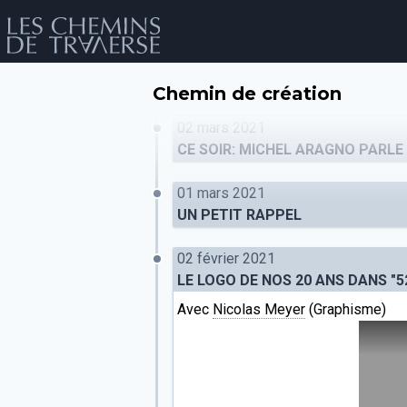
Chemin de création
02 mars 2021
CE SOIR: MICHEL ARAGNO PARLE 
01 mars 2021
UN PETIT RAPPEL
02 février 2021
LE LOGO DE NOS 20 ANS DANS "5
év
Avec
Nicolas Meyer
(Graphisme)