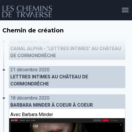
Chemin de création
agenda
personnes
projets
shop
22 décembre 2020
CANAL ALPHA - "LETTRES INTIMES" AU CHÂTEAU
DE CORMONDRÈCHE
email
tel
facebook
soutien
21 décembre 2020
LETTRES INTIMES AU CHÂTEAU DE
CORMONDRÈCHE
évènements
cours et stages
recherche
publications
publics
18 décembre 2020
BARBARA MINDER À COEUR À COEUR
Avec
Barbara Minder